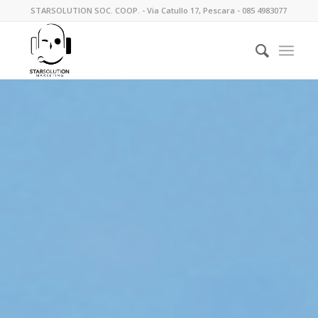
STARSOLUTION SOC. COOP. - Via Catullo 17, Pescara - 085 4983077