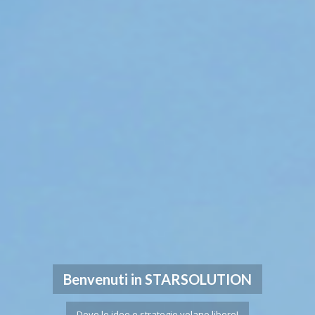
Benvenuti in STARSOLUTION
Dove le idee e strategie volano libere!